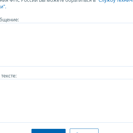
ния ФНС России Вы можете обратиться в
"Службу техни
и".
бщение:
тексте: