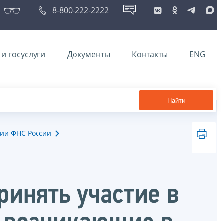
8-800-222-2222
и госуслуги
Документы
Контакты
ENG
Найти
ии ФНС России
инять участие в