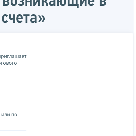
, возникающие в
 счета»
приглашает
огового
 или по