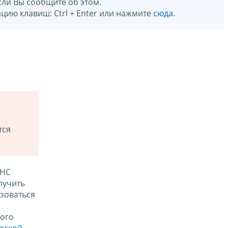
сли Вы сообщите об этом.
цию клавиш: Ctrl + Enter или нажмите
сюда
.
тся
ФНС
лучить
зоваться
ого