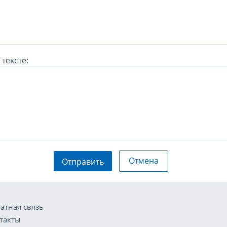
тексте:
Отмена
Отправить
атная связь
такты