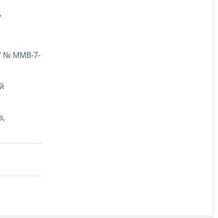
а
,
7 № ММВ-7-
й
в,