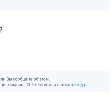
?
сли Вы сообщите об этом.
цию клавиш: Ctrl + Enter или нажмите
сюда
.