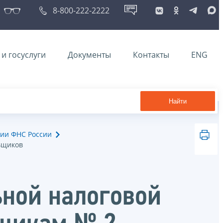
8-800-222-2222
и госуслуги
Документы
Контакты
ENG
Найти
ии ФНС России
ьщиков
ной налоговой