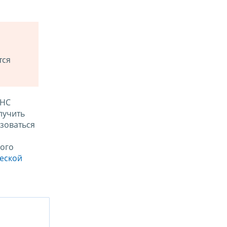
тся
ФНС
лучить
зоваться
ого
ческой