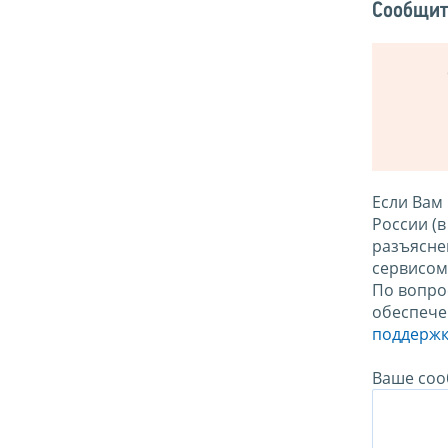
Сообщит
Если Вам
России (
разъясне
сервисо
По вопро
обеспече
поддержк
Ваше соо