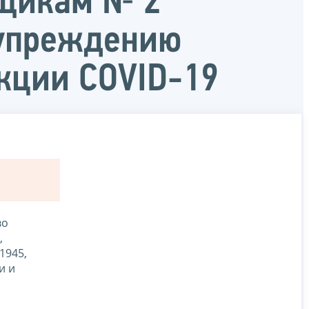
ьщикам № 2
дупреждению
кции COVID-19
во
,
1945,
и и