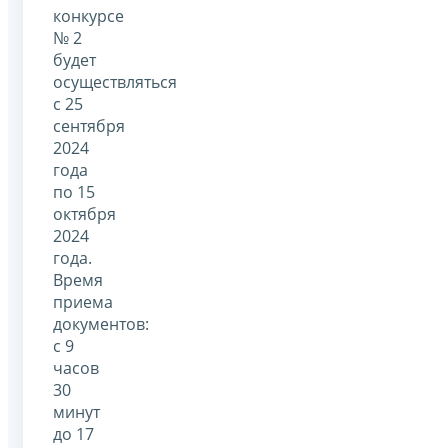
конкурсе
№ 2
будет
осуществляться
с 25
сентября
2024
года
по 15
октября
2024
года.
Время
приема
документов:
с 9
часов
30
минут
до 17