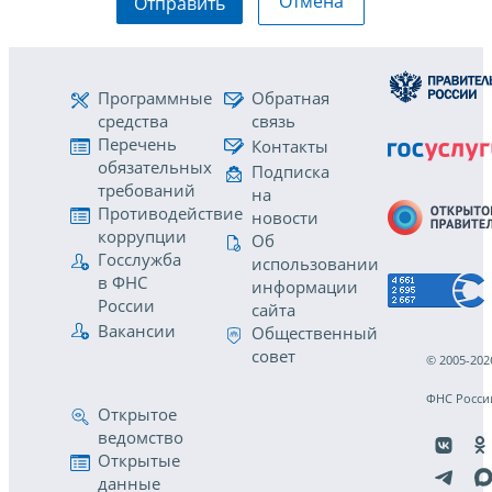
Отмена
Отправить
Программные
Обратная
средства
связь
Перечень
Контакты
обязательных
Подписка
требований
на
Противодействие
новости
коррупции
Об
Госслужба
использовании
в ФНС
информации
России
сайта
Вакансии
Общественный
совет
© 2005-202
ФНС Росси
Открытое
ведомство
Открытые
данные