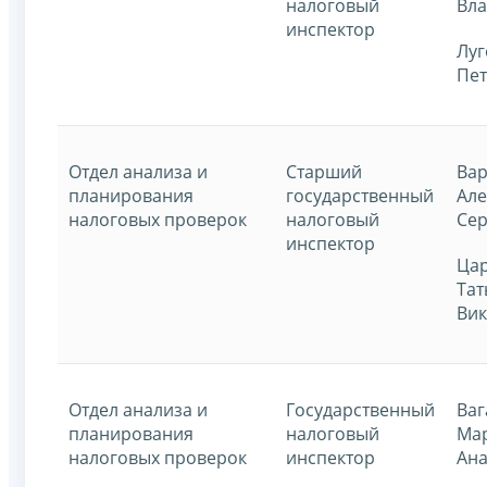
налоговый
Вл
инспектор
Луг
Пе
Отдел анализа и
Старший
Вар
планирования
государственный
Ал
налоговых проверок
налоговый
Сер
инспектор
Ца
Тат
Ви
Отдел анализа и
Государственный
Ваг
планирования
налоговый
Ма
налоговых проверок
инспектор
Ана