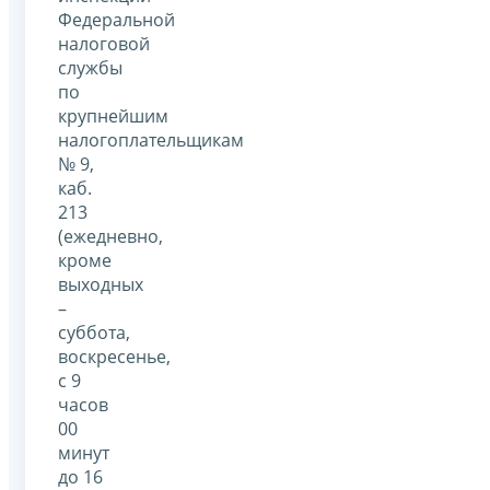
Федеральной
налоговой
службы
по
крупнейшим
налогоплательщикам
№ 9,
каб.
213
(ежедневно,
кроме
выходных
–
суббота,
воскресенье,
с 9
часов
00
минут
до 16