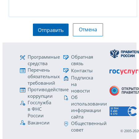
Отмена
Отправить
Программные
Обратная
средства
связь
Перечень
Контакты
обязательных
Подписка
требований
на
Противодействие
новости
коррупции
Об
Госслужба
использовании
в ФНС
информации
России
сайта
Вакансии
Общественный
совет
© 2005-202