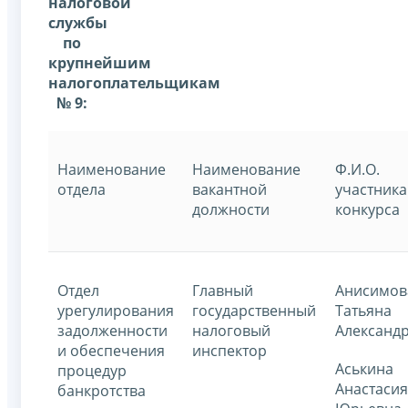
налоговой
службы
по
крупнейшим
налогоплательщикам
№ 9:
Наименование
Наименование
Ф.И.О.
отдела
вакантной
участника
должности
конкурса
Отдел
Главный
Анисимов
урегулирования
государственный
Татьяна
задолженности
налоговый
Александ
и обеспечения
инспектор
Аськина
процедур
Анастасия
банкротства