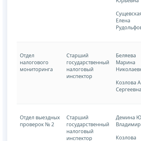
Юрьевна
Сущевска
Елена
Рудольф
Отдел
Старший
Беляева
налогового
государственный
Марина
мониторинга
налоговый
Николаев
инспектор
Козлова 
Сергеевн
Отдел выездных
Старший
Демина Ю
проверок № 2
государственный
Владимир
налоговый
Козлова
инспектор