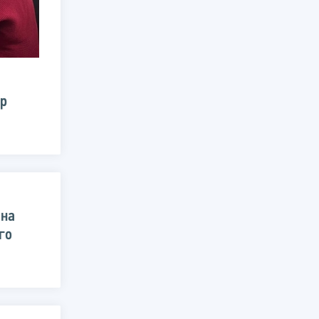
ар
 на
го