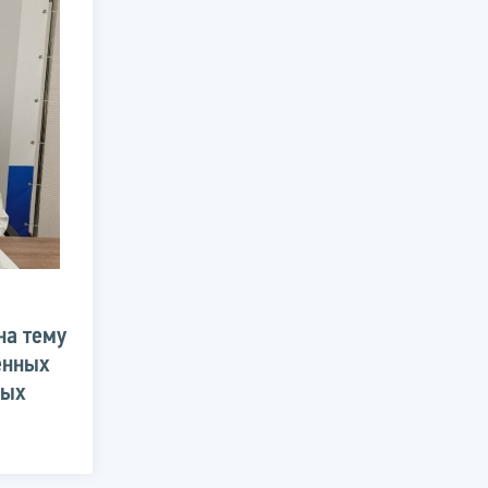
на тему
енных
ных