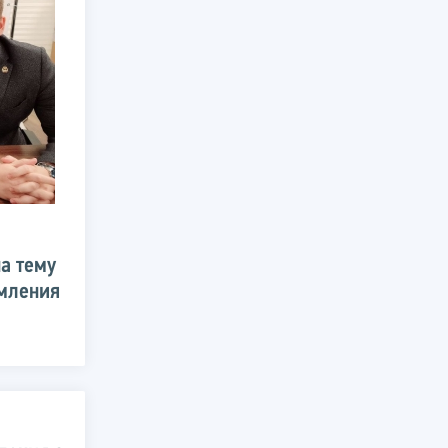
а тему
омления