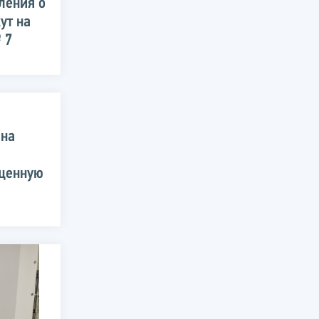
ления о
ут на
 7
 на
щенную