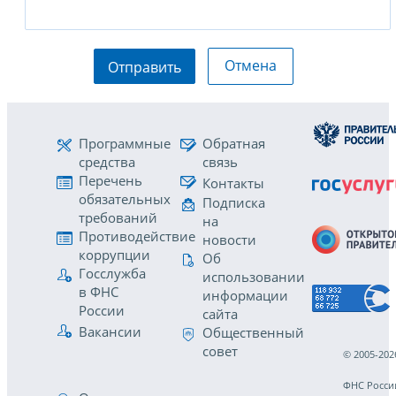
Отмена
Отправить
Программные
Обратная
средства
связь
Перечень
Контакты
обязательных
Подписка
требований
на
Противодействие
новости
коррупции
Об
Госслужба
использовании
в ФНС
информации
России
сайта
Вакансии
Общественный
совет
© 2005-202
ФНС Росси