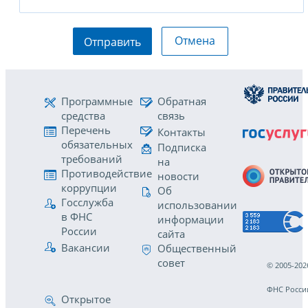
Отмена
Отправить
Программные
Обратная
средства
связь
Перечень
Контакты
обязательных
Подписка
требований
на
Противодействие
новости
коррупции
Об
Госслужба
использовании
в ФНС
информации
России
сайта
Вакансии
Общественный
совет
© 2005-202
ФНС Росси
Открытое