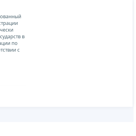
ированный
страции
ически
сударств в
ации по
тствии с