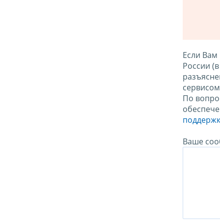
Если Вам
России (
разъясне
сервисо
По вопро
обеспече
поддержк
Ваше соо