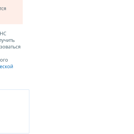
тся
ФНС
лучить
зоваться
ого
ческой