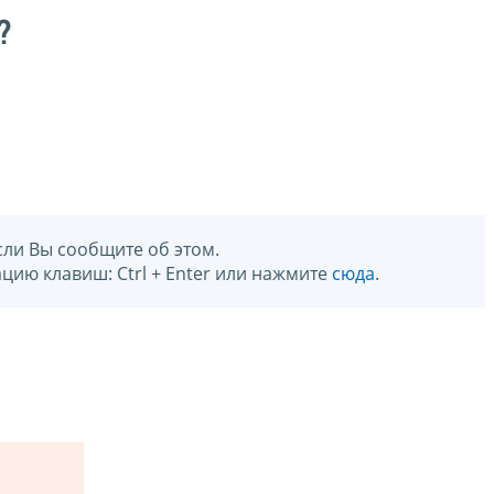
?
сли Вы сообщите об этом.
цию клавиш: Ctrl + Enter или нажмите
сюда
.