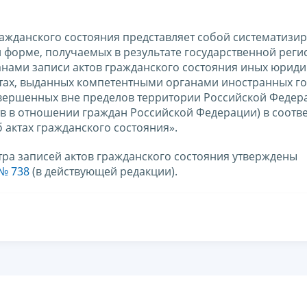
ражданского состояния представляет собой систематиз
 форме, получаемых в результате государственной реги
анами записи актов гражданского состояния иных юрид
тах, выданных компетентными органами иностранных го
овершенных вне пределов территории Российской Федер
в в отношении граждан Российской Федерации) в соотве
 актах гражданского состояния».
тра записей актов гражданского состояния утверждены
 № 738
(в действующей редакции).