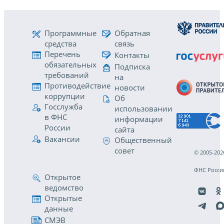
Программные
Обратная
средства
связь
Перечень
Контакты
обязательных
Подписка
требований
на
Противодействие
новости
коррупции
Об
Госслужба
использовании
в ФНС
информации
России
сайта
Вакансии
Общественный
совет
© 2005-202
ФНС Росси
Открытое
ведомство
Открытые
данные
СМЭВ