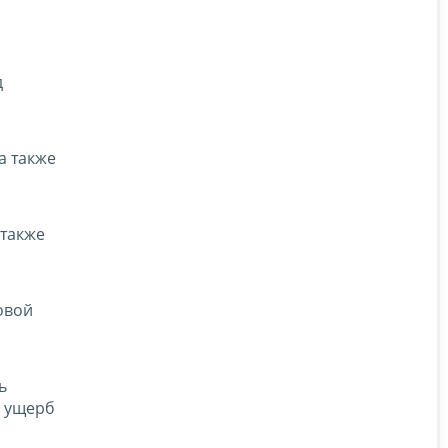
д
а также
 также
овой
ь
и ущерб