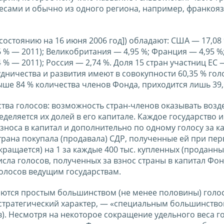
есами и обычно из одного региона, например, франкоя
стоянию на 16 июня 2006 год]) обладают: США — 17,08 
6 % — 2011); Великобритания — 4,95 %; Франция — 4,95 %
 % — 2011); Россия — 2,74 %. Доля 15 стран участниц ЕС —
ничества и развития имеют в совокупности 60,35 % гол
ыше 84 % количества членов Фонда, приходится лишь 39,
тва голосов: возможность стран-членов оказывать возд
еляется их долей в его капитале. Каждое государство и
зноса в капитал и дополнительно по одному голосу за к
 страна покупала (продавала) СДР, полученные ей при пе
кращается) на 1 за каждые 400 тыс. купленных (проданных
исла голосов, полученных за взнос страны в капитал Фон
лосов ведущим государствам.
тся простым большинством (не менее половины) голос
тратегический характер, — «специальным большинство
ов). Несмотря на некоторое сокращение удельного веса г