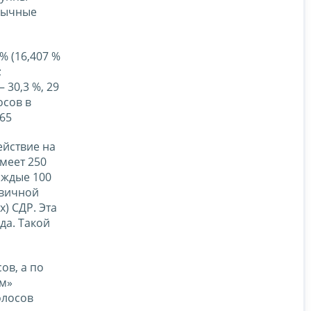
зычные
% (16,407 %
;
 30,3 %, 29
осов в
65
ействие на
меет 250
аждые 100
рвичной
) СДР. Эта
да. Такой
ов, а по
м»
олосов