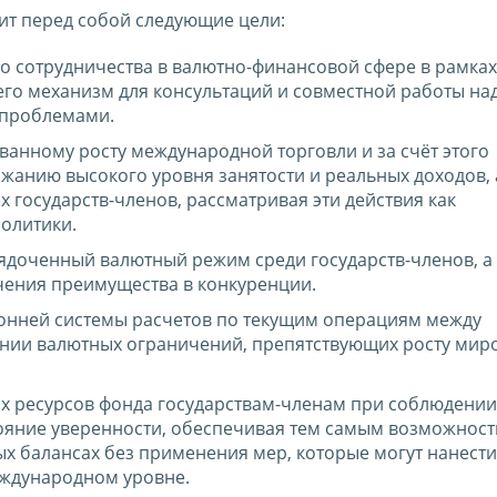
вит перед собой следующие цели:
 сотрудничества в валютно-финансовой сфере в рамках
го механизм для консультаций и совместной работы на
проблемами.
анному росту международной торговли и за счёт этого
жанию высокого уровня занятости и реальных доходов, 
 государств-членов, рассматривая эти действия как
олитики.
ядоченный валютный режим среди государств-членов, а
учения преимущества в конкуренции.
онней системы расчетов по текущим операциям между
нении валютных ограничений, препятствующих росту мир
х ресурсов фонда государствам-членам при соблюдении
тояние уверенности, обеспечивая тем самым возможност
х балансах без применения мер, которые могут нанест
ждународном уровне.