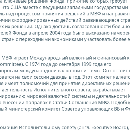
 на ключевые решения Фонда, принятие которых требует
т, что США вместе с ведущими западными государствами
ль над процессом принятия решений в МВФ и направлят
аличии скоординированных действий развивающиеся стра
их их решений. Однако достичь согласованности большо
телей Фонда в апреле 2004 года было высказано намере
 стран с переходными экономиками участвовать более 
е МВФ играет Международный валютный и финансовый к
Committee). C 1974 года до сентября 1999 года его
просам международной валютной системы. Он состоит 
ается на свои сессии дважды в год. Этот комитет являет
е имеет полномочий для принятия директивных решени
 деятельность Исполнительного совета; вырабатывает
онированию мировой валютной системы и деятельности 
о внесении поправок в Статьи Соглашения МВФ. Подобн
ый министерский комитет Советов управляющих ВБ и Фон
очия Исполнительному совету (англ. Executive Board), 