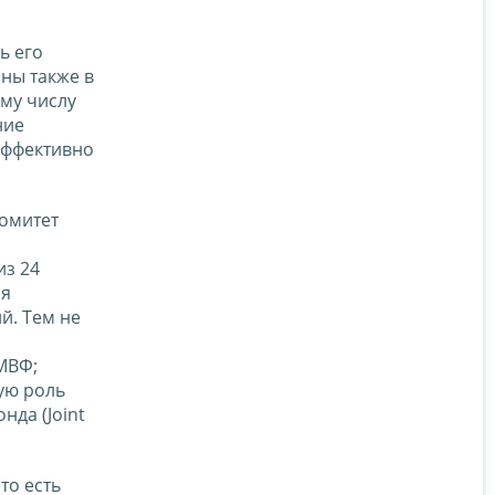
ь его
ны также в
му числу
ние
эффективно
омитет
из 24
ся
й. Тем не
МВФ;
ую роль
да (Joint
то есть