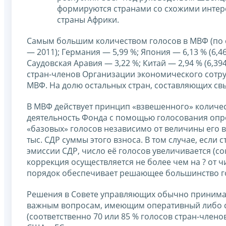
формируются странами со схожими интер
страны Африки.
Самым большим количеством голосов в МВФ (по со
— 2011); Германия — 5,99 %; Япония — 6,13 % (6,4
Саудовская Аравия — 3,22 %; Китай — 2,94 % (6,394
стран-членов Организации экономического сотруд
МВФ. На долю остальных стран, составляющих св
В МВФ действует принцип «взвешенного» количес
деятельность Фонда с помощью голосования опред
«базовых» голосов независимо от величины его в
тыс. СДР суммы этого взноса. В том случае, если
эмиссии СДР, число её голосов увеличивается (со
коррекция осуществляется не более чем на ? от ч
порядок обеспечивает решающее большинство го
Решения в Совете управляющих обычно принимаю
важным вопросам, имеющим оперативный либо с
(соответственно 70 или 85 % голосов стран-член