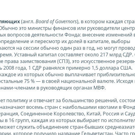
вляющих
(англ.
Board of Governors
), в котором каждая стр
 Обычно это министры финансов или руководители цент
вых вопросов деятельности Фонда: внесение изменений в
определение и пересмотр их долей в капитале, выборы
ются на сессии обычно один раз в год, но могут прово
ремя. Уставный капитал составляет около 217 млрд СДР. 
ые права заимствования (СПЗ), это искусственное резерв
 2008 года, 1 СДР равнялся примерно 1,5 доллара США.
, каждое из которых обычно выплачивает приблизительн
 остальные 75 % — в своей национальной валюте. Исходя 
анами-членами в руководящих органах МВФ.
т политику и отвечает за большинство решений, состои
 назначают восемь стран с наибольшими квотами в Фон
ранция, Соединенное Королевство, Китай, Россия и Сау
ы в 16 групп, каждая из которых выбирает по исполнит
 может служить объединение стран-бывших среднеазиат
рии, которое получило название Гельветистан. Часто г