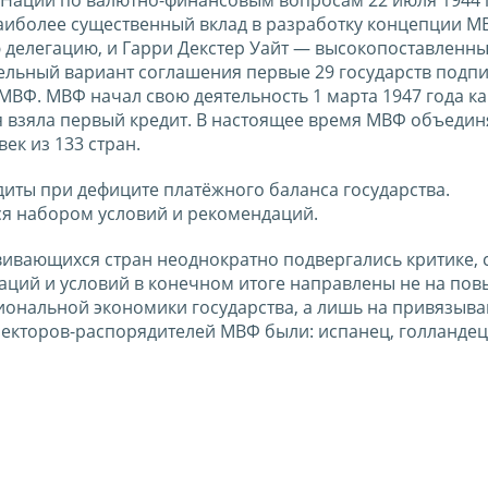
Наиболее существенный вклад в разработку концепции М
 делегацию, и Гарри Декстер Уайт — высокопоставленн
льный вариант соглашения первые 29 государств подпи
МВФ. МВФ начал свою деятельность 1 марта 1947 года ка
я взяла первый кредит. В настоящее время МВФ объедин
век из 133 стран.
диты при дефиците платёжного баланса государства.
я набором условий и рекомендаций.
ивающихся стран неоднократно подвергались критике, 
даций и условий в конечном итоге направлены не на по
иональной экономики государства, а лишь на привязыва
кторов-распорядителей МВФ были: испанец, голландец,