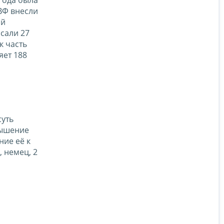
ВФ внесли
ый
сали 27
к часть
яет 188
суть
вышение
ние её к
 немец, 2