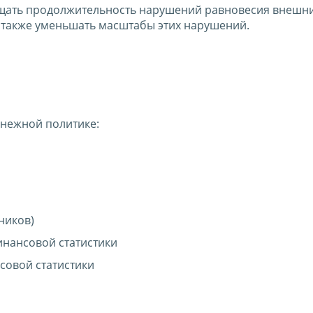
щать продолжительность нарушений равновесия внешн
а также уменьшать масштабы этих нарушений.
енежной политике:
ников)
инансовой статистики
совой статистики