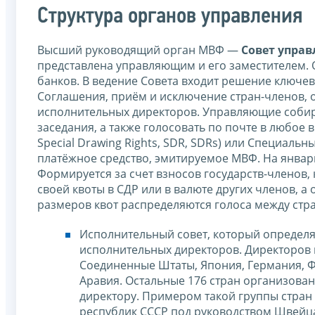
Структура органов управления
Высший руководящий орган МВФ —
Совет упра
представлена управляющим и его заместителем.
банков. В ведение Совета входит решение ключе
Соглашения, приём и исключение стран-членов, 
исполнительных директоров. Управляющие собира
заседания, а также голосовать по почте в любое в
Special Drawing Rights, SDR, SDRs) или Специальн
платёжное средство, эмитируемое МВФ. На январь
Формируется за счет взносов государств-членов
своей квоты в СДР или в валюте других членов, а
размеров квот распределяются голоса между стр
Исполнительный совет, который определяе
исполнительных директоров. Директоров
Соединенные Штаты, Япония, Германия, Ф
Аравия. Остальные 176 стран организован
директору. Примером такой группы стран
республик СССР под руководством Швейца