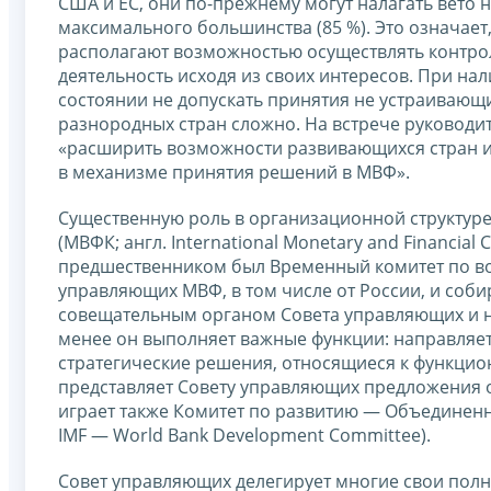
США и ЕС, они по-прежнему могут налагать вето
максимального большинства (85 %). Это означае
располагают возможностью осуществлять контро
деятельность исходя из своих интересов. При н
состоянии не допускать принятия не устраивающ
разнородных стран сложно. На встрече руководи
«расширить возможности развивающихся стран и
в механизме принятия решений в МВФ».
Существенную роль в организационной структур
(МВФК; англ. International Monetary and Financial 
предшественником был Временный комитет по во
управляющих МВФ, в том числе от России, и собир
совещательным органом Совета управляющих и н
менее он выполняет важные функции: направляет
стратегические решения, относящиеся к функци
представляет Совету управляющих предложения 
играет также Комитет по развитию — Объединенн
IMF — World Bank Development Committee).
Совет управляющих делегирует многие свои полном