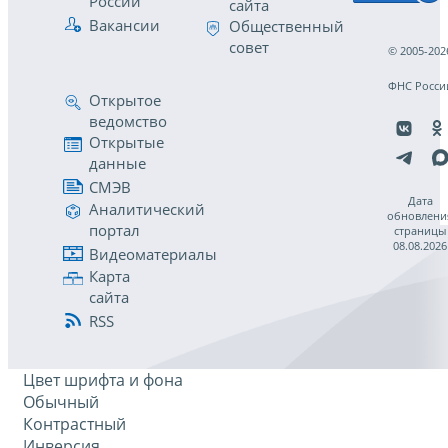
России
сайта
Вакансии
Общественный
совет
© 2005-202
ФНС Росси
Открытое
ведомство
Открытые
данные
СМЭВ
Дата
Аналитический
обновлени
портал
страницы
08.08.2026
Видеоматериалы
Карта
сайта
RSS
Цвет шрифта и фона
Обычный
Контрастный
Инверсия