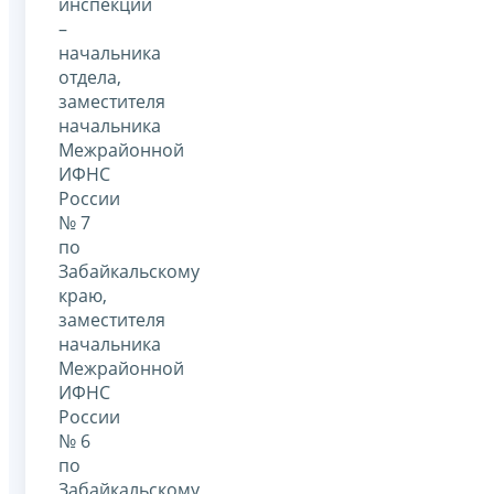
инспекции
–
начальника
отдела,
заместителя
начальника
Межрайонной
ИФНС
России
№ 7
по
Забайкальскому
краю,
заместителя
начальника
Межрайонной
ИФНС
России
№ 6
по
Забайкальскому