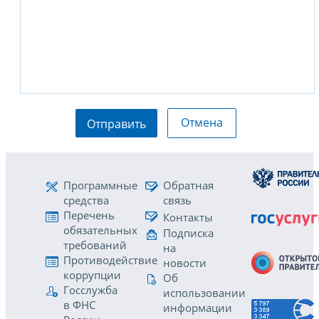
Отмена
Отправить
Программные
Обратная
средства
связь
Перечень
Контакты
обязательных
Подписка
требований
на
Противодействие
новости
коррупции
Об
Госслужба
использовании
в ФНС
информации