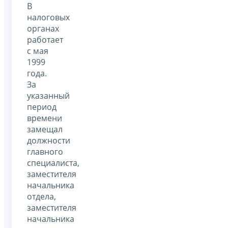
В
налоговых
органах
работает
с мая
1999
года.
За
указанный
период
времени
замещал
должности
главного
специалиста,
заместителя
начальника
отдела,
заместителя
начальника