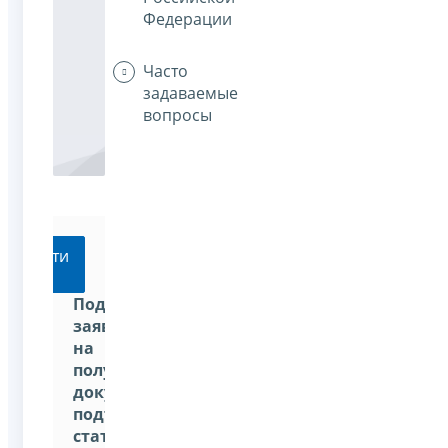
Федерации
Часто
задаваемые
вопросы
Перейти
Подать
заявление
на
получение
документа,
подтверждающего
статус