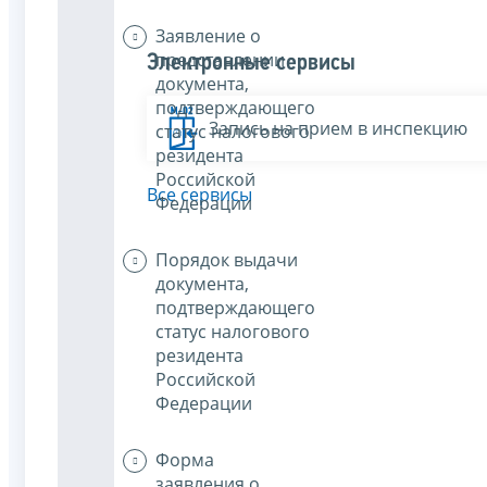
Заявление о
представлении
Электронные сервисы
документа,
подтверждающего
Запись на прием в инспекцию
статус налогового
резидента
Российской
Все сервисы
Федерации
Порядок выдачи
документа,
подтверждающего
статус налогового
резидента
Российской
Федерации
Форма
заявления о