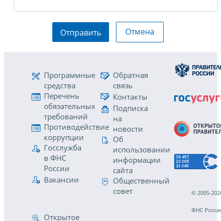
Отмена
Отправить
Программные
Обратная
средства
связь
Перечень
Контакты
обязательных
Подписка
требований
на
Противодействие
новости
коррупции
Об
Госслужба
использовании
в ФНС
информации
России
сайта
Вакансии
Общественный
совет
© 2005-202
ФНС Росси
Открытое