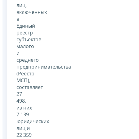
лиц,
включенных
в
Единый
реестр
субъектов
малого
и
среднего
предпринимательства
(Реестр
МСП),
составляет
27
498,
из них
7 139
юридических
лиц и
22 359