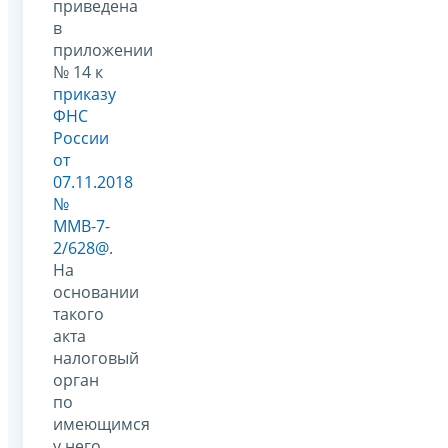
приведена
в
приложении
№ 14 к
приказу
ФНС
России
от
07.11.2018
№
ММВ-7-
2/628@
.
На
основании
такого
акта
налоговый
орган
по
имеющимся
у него