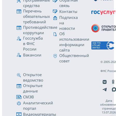
Программные
Обратная
средства
связь
Перечень
Контакты
обязательных
Подписка
требований
на
Противодействие
новости
коррупции
Об
Госслужба
использовании
в ФНС
информации
России
сайта
Вакансии
Общественный
совет
© 2005-202
ФНС Росси
Открытое
ведомство
Открытые
данные
СМЭВ
Дата
Аналитический
обновлени
портал
страницы
13.07.2026
Видеоматериалы