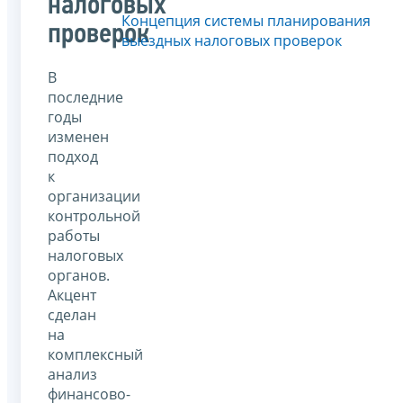
налоговых
Концепция системы планирования
проверок
выездных налоговых проверок
В
последние
годы
изменен
подход
к
организации
контрольной
работы
налоговых
органов.
Акцент
сделан
на
комплексный
анализ
финансово-