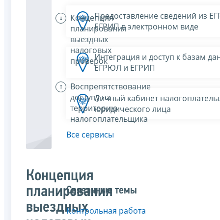
Предоставление сведений из Е
Концепция
ЕГРИП в электронном виде
планирования
выездных
налоговых
Интеграция и доступ к базам да
проверок
ЕГРЮЛ и ЕГРИП
Воспрепятствование
доступу на
Личный кабинет налогоплатель
территорию
юридического лица
налогоплательщика
Все сервисы
Концепция
планирования
Связанные темы
выездных
Контрольная работа