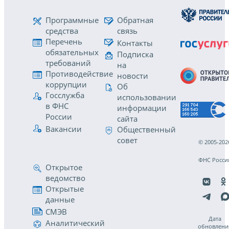
Программные
Обратная
средства
связь
Перечень
Контакты
обязательных
Подписка
требований
на
Противодействие
новости
коррупции
Об
Госслужба
использовании
в ФНС
информации
России
сайта
Вакансии
Общественный
совет
© 2005-202
ФНС Росси
Открытое
ведомство
Открытые
данные
СМЭВ
Дата
Аналитический
обновлени