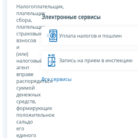
Налогоплательщик,
плательщик
Электронные сервисы
сбора,
плательщик
страховых
Уплата налогов и пошлин
взносов
и
(или)
Запись на прием в инспекцию
налоговый
агент
вправе
Все сервисы
распорядиться
суммой
денежных
средств,
формирующих
положительное
сальдо
его
единого