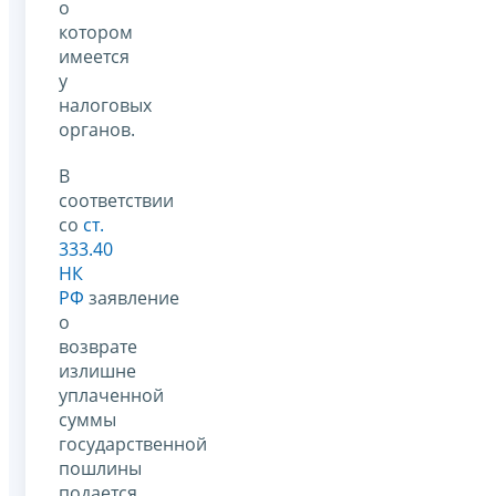
о
котором
имеется
у
налоговых
органов.
В
соответствии
со
ст.
333.40
НК
РФ
заявление
о
возврате
излишне
уплаченной
суммы
государственной
пошлины
подается