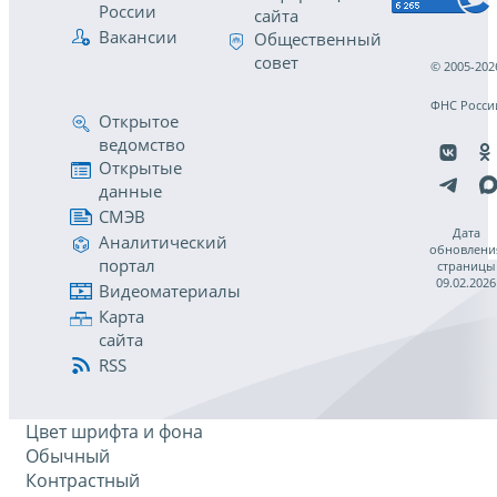
России
сайта
Вакансии
Общественный
совет
© 2005-202
ФНС Росси
Открытое
ведомство
Открытые
данные
СМЭВ
Дата
Аналитический
обновлени
портал
страницы
09.02.2026
Видеоматериалы
Карта
сайта
RSS
Цвет шрифта и фона
Обычный
Контрастный