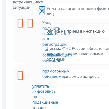
встречающиеся
ситуации:
Уплата налогов и пошлин физич
лиц
Я
Хочу
хочу
получить
Запись на прием в инспекцию
проверить,
свидетельство
является
о
ли
регистрации
Письма ФНС России, обязатель
товар
лица,
для применения налоговыми
подакцизным
совершающего
органами
операции
с
прямогонным
Я
бензином
Часто задаваемые вопросы
должен
уплатить
Все сервисы
акцизы
на
подакцизные
товары