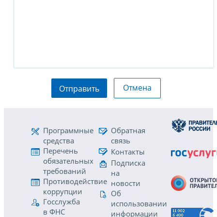
Отмена
Отправить
Программные
Обратная
средства
связь
Перечень
Контакты
обязательных
Подписка
требований
на
Противодействие
новости
коррупции
Об
Госслужба
использовании
в ФНС
информации