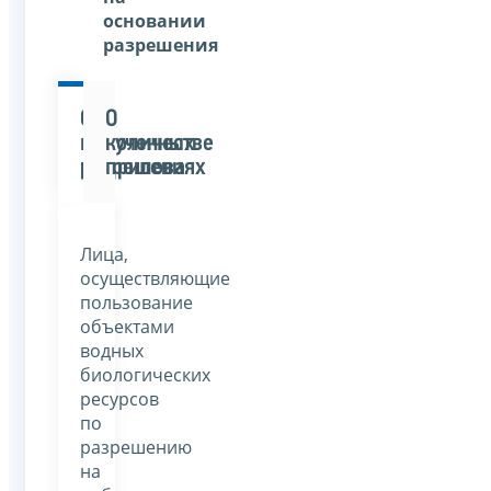
основании
разрешения
О
О
полученных
количестве
разрешениях
прилова
Лица,
осуществляющие
пользование
объектами
водных
биологических
ресурсов
по
разрешению
на