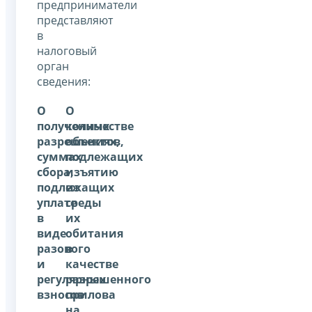
предприниматели
представляют
в
налоговый
орган
сведения:
О
О
полученных
количестве
разрешениях,
объектов,
суммах
подлежащих
сбора,
изъятию
подлежащих
из
уплате
среды
в
их
виде
обитания
разового
в
и
качестве
регулярных
разрешенного
взносов
прилова
на