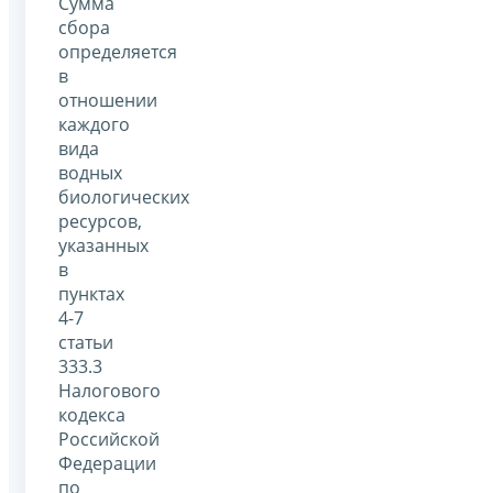
Сумма
сбора
определяется
в
отношении
каждого
вида
водных
биологических
ресурсов,
указанных
в
пунктах
4-7
статьи
333.3
Налогового
кодекса
Российской
Федерации
по