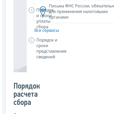
Письма ФНС России, обязатель
Порядок
для применения налоговыми
и сроки
органами
уплаты
сбора
Все сервисы
Порядок и
сроки
представления
сведений
Порядок
расчета
сбора