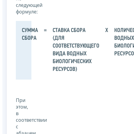
следующей
формуле:
СУММА
=
СТАВКА СБОРА
X
КОЛИЧЕ
СБОРА
(ДЛЯ
ВОДНЫ
СООТВЕТСТВУЮЩЕГО
БИОЛОГ
ВИДА ВОДНЫХ
РЕСУРС
БИОЛОГИЧЕСКИХ
РЕСУРСОВ)
При
этом,
в
соответствии
с
абзацем