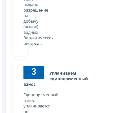
выдано
разрешение
на
добычу
(вылов)
водных
биологических
ресурсов.
3
Уплачиваем
единовременный
взнос
Единовременный
взнос
уплачивается
не