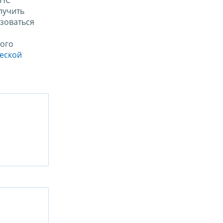
ФНС
лучить
зоваться
ого
ческой