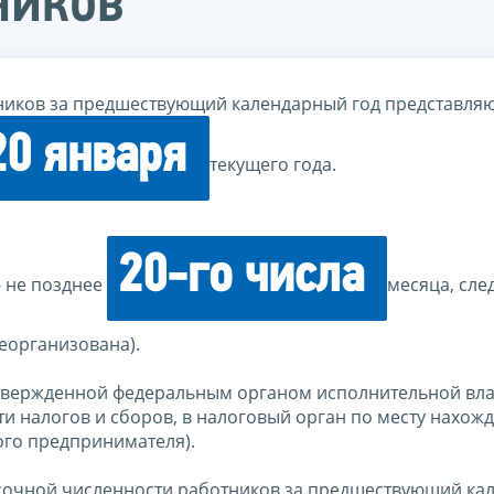
ников
ников за предшествующий календарный год представля
20 января
текущего года.
20-го числа
- не позднее
месяца, сле
еорганизована).
утвержденной федеральным органом исполнительной вла
и налогов и сборов, в налоговый орган по месту нахож
ого предпринимателя).
сочной численности работников за предшествующий ка