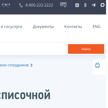
8-800-222-2222
и госуслуги
Документы
Контакты
ENG
Найти
воих сотрудников
списочной