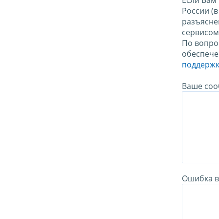
Если Вам
России (
разъясне
сервисо
По вопро
обеспече
поддержк
Ваше соо
Ошибка в 