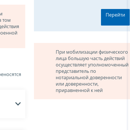
ом
Перейти
 в том
действия
военной
При мобилизации физического
лица большую часть действий
осуществляет уполномоченный
представитель по
реносятся
нотариальной доверенности
или доверенности,
приравненной к ней