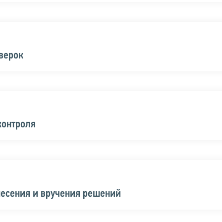
верок
контроля
несения и вручения решений