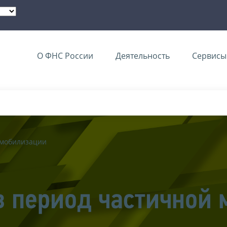
О ФНС России
Деятельность
Сервисы 
 мобилизации
в период частичной