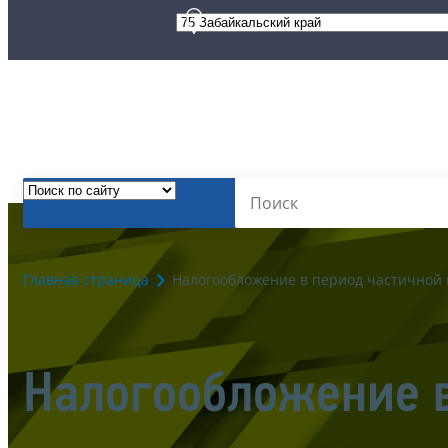
Главная страница
Налогообложение в период частичной
Налогообложение 