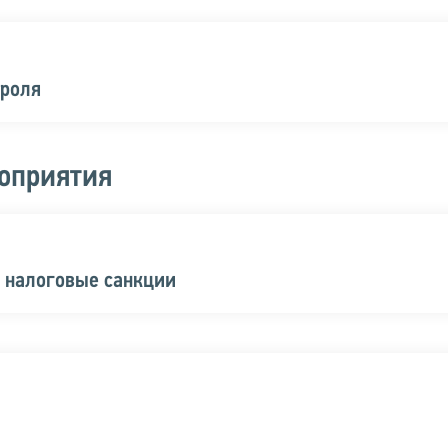
троля
оприятия
а налоговые санкции