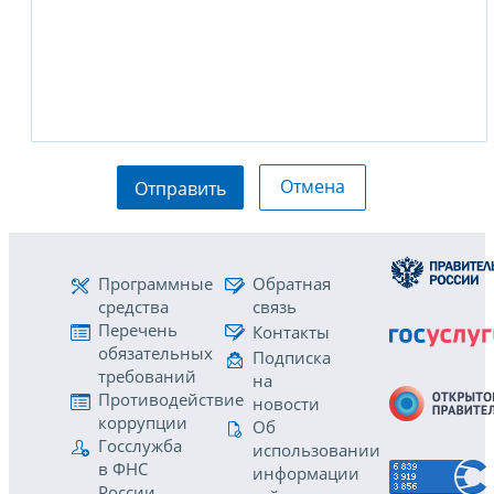
Отмена
Отправить
Программные
Обратная
средства
связь
Перечень
Контакты
обязательных
Подписка
требований
на
Противодействие
новости
коррупции
Об
Госслужба
использовании
в ФНС
информации
России