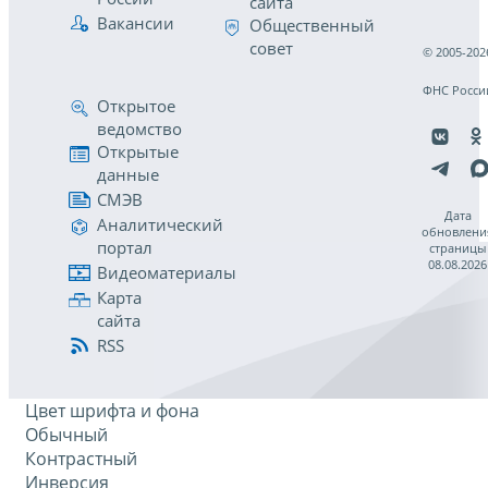
сайта
Вакансии
Общественный
совет
© 2005-202
ФНС Росси
Открытое
ведомство
Открытые
данные
СМЭВ
Дата
Аналитический
обновлени
портал
страницы
08.08.2026
Видеоматериалы
Карта
сайта
RSS
Цвет шрифта и фона
Обычный
Контрастный
Инверсия