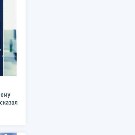
вому
сказал