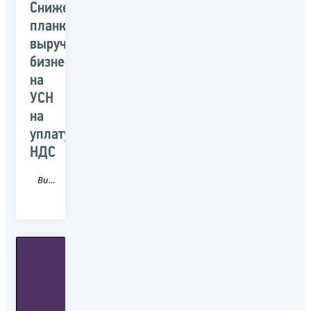
Снижение
планки
выручки
бизнеса
на
УСН
на
уплату
НДС
Видео