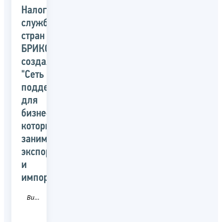
Налоговые
службы
стран
БРИКС
создали
"Сеть
поддержки"
для
бизнеса,
который
занимается
экспортом
и
импортом
Видео