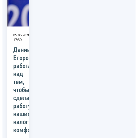
05.06.2026
17:30
Даниил
Егоров:
работаем
над
тем,
чтобы
сделать
работу
наших
налогоплательщиков
комфортнее