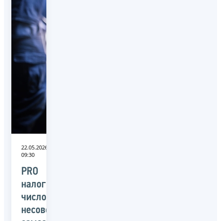
22.05.2026
09:30
PRO
налоги:
число
несовершеннолетних