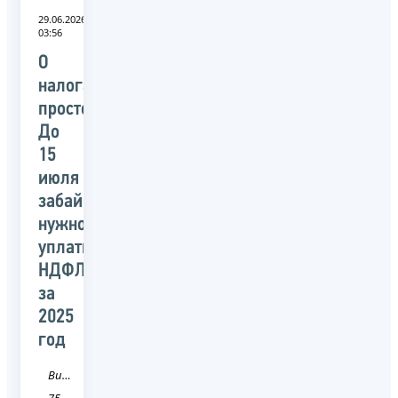
29.06.2026
03:56
О
налогах
просто:
До
15
июля
забайкальцам
нужно
уплатить
НДФЛ
за
2025
год
Видео
75 Забайкальский край