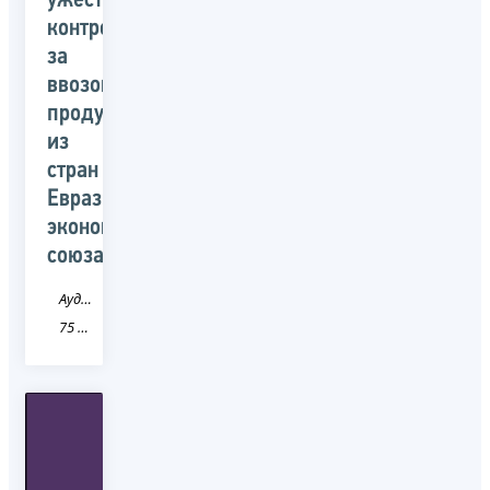
ужесточили
контроль
за
ввозом
продукции
из
стран
Евразийского
экономического
союза
Аудио
75 Забайкальский край