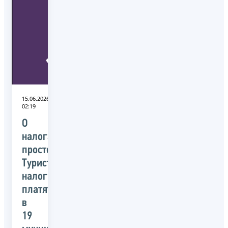
15.06.2026
02:19
О
налогах
просто:
Туристический
налог
платят
в
19