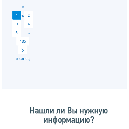
в
1
начало
2
3
4
5
...
135
в конец
Нашли ли Вы нужную
информацию?