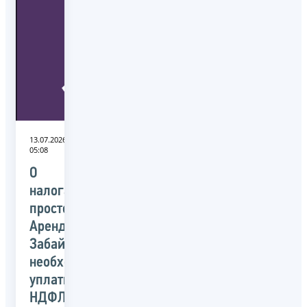
13.07.2026
05:08
О
налогах
просто:
Арендодателям
Забайкалья
необходимо
уплатить
НДФЛ