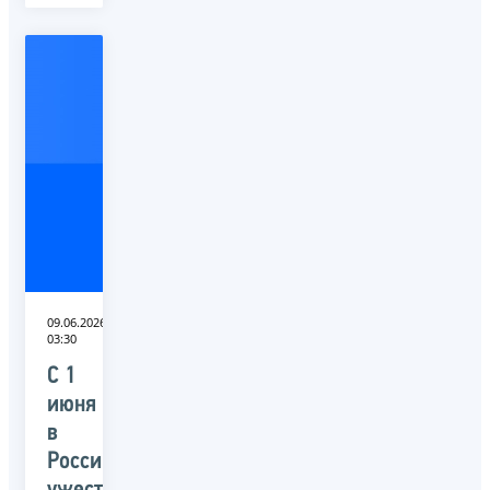
09.06.2026
03:30
С 1
июня
в
России