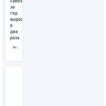
самозанятых
за
год
выросло
в
два
раза
Видео