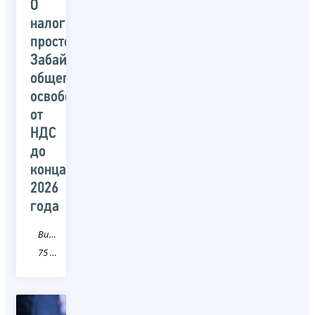
О
налогах
просто:
Забайкальский
общепит
освободили
от
НДС
до
конца
2026
года
Видео
75 Забайкальский край