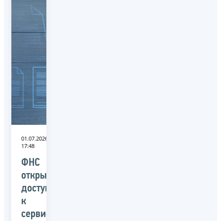
01.07.2026
17:48
ФНС
открыла
доступ
к
сервису