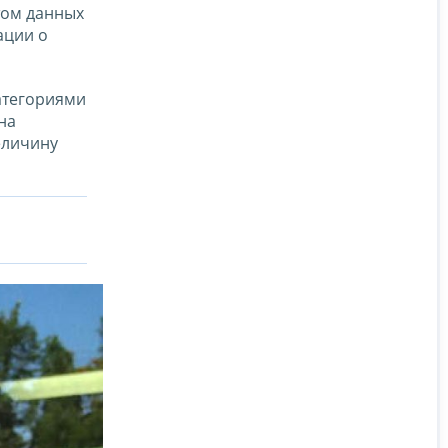
том данных
ации о
атегориями
на
еличину