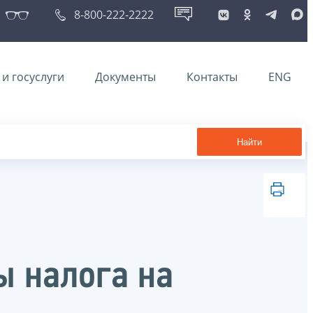
8-800-222-2222
и госуслуги
Документы
Контакты
ENG
Найти
ы налога на