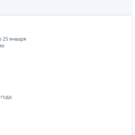
о 25 января
во
года;