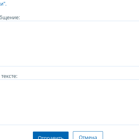
и".
бщение:
тексте:
Отмена
Отправить