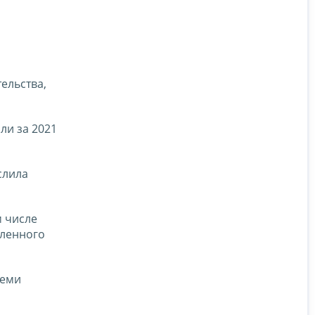
ельства,
ли за 2021
слила
м числе
сленного
семи