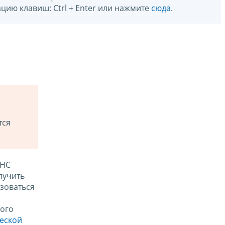
цию клавиш: Ctrl + Enter или нажмите
сюда
.
тся
ФНС
лучить
зоваться
ого
ческой