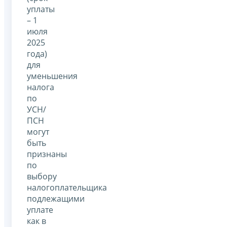
уплаты
– 1
июля
2025
года)
для
уменьшения
налога
по
УСН/
ПСН
могут
быть
признаны
по
выбору
налогоплательщика
подлежащими
уплате
как в