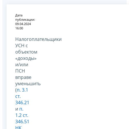
Дата
публикации:
09.04.2024
16:00
Налогоплательщики
УСН с
объектом
«доходы»
и/или
ПСН
вправе
уменьшить
(
п. 3.1
ст.
346.21
и
п.
1.2 ст.
346.51
НК