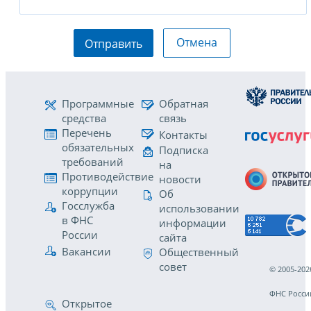
Отмена
Отправить
Программные
Обратная
средства
связь
Перечень
Контакты
обязательных
Подписка
требований
на
Противодействие
новости
коррупции
Об
Госслужба
использовании
в ФНС
информации
России
сайта
Вакансии
Общественный
совет
© 2005-202
ФНС Росси
Открытое