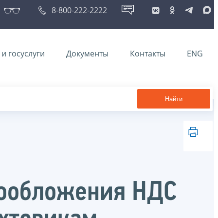
8-800-222-2222
и госуслуги
Документы
Контакты
ENG
Найти
гообложения НДС