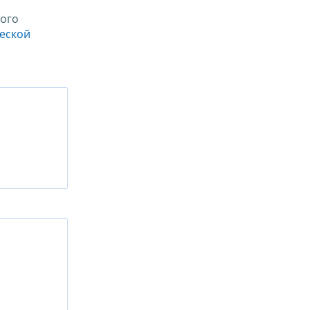
ого
ческой