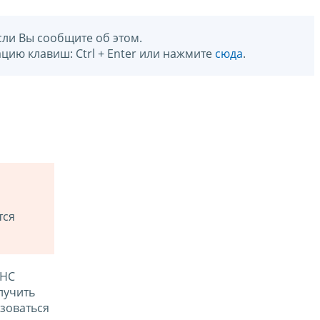
сли Вы сообщите об этом.
цию клавиш: Ctrl + Enter или нажмите
сюда
.
тся
ФНС
лучить
зоваться