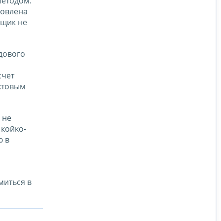
методом.
ловлена
ьщик не
удового
счет
хтовым
 не
 койко-
ю в
миться в