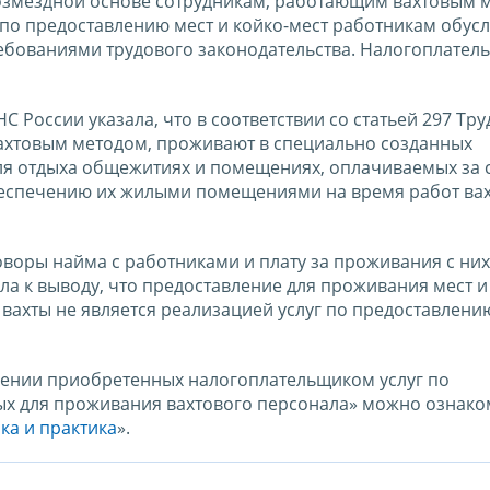
возмездной основе сотрудникам, работающим вахтовым 
по предоставлению мест и койко-мест работникам обус
ебованиями трудового законодательства. Налогоплател
 России указала, что в соответствии со статьей 297 Тр
вахтовым методом, проживают в специально созданных
ля отдыха общежитиях и помещениях, оплачиваемых за 
обеспечению их жилыми помещениями на время работ ва
оворы найма с работниками и плату за проживания с них
а к выводу, что предоставление для проживания мест и
вахты не является реализацией услуг по предоставлени
шении приобретенных налогоплательщиком услуг по
ых для проживания вахтового персонала» можно ознако
ка и практика
».