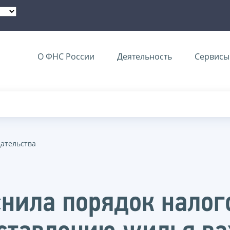
О ФНС России
Деятельность
Сервисы 
дательства
снила порядок нало