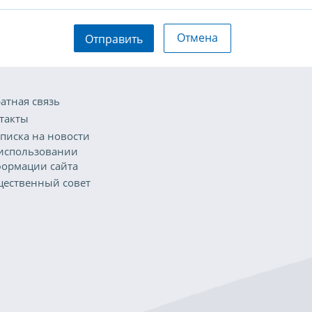
Отмена
Отправить
атная связь
такты
писка на новости
использовании
ормации сайта
ественный совет