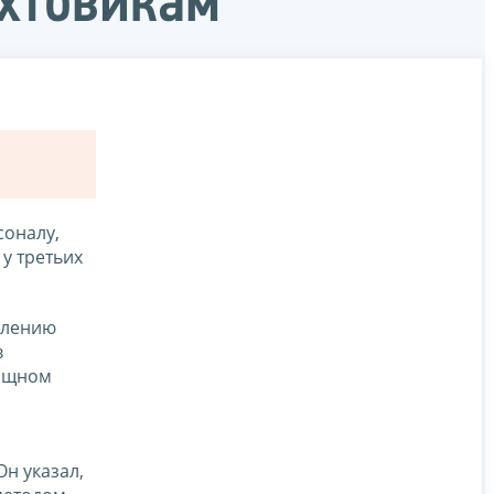
ахтовикам
соналу,
у третьих
влению
в
лищном
н указал,