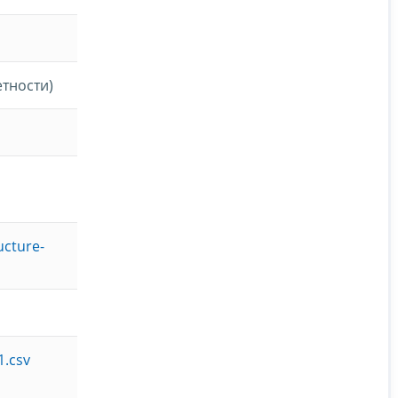
етности)
ucture-
1.csv