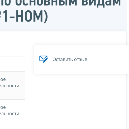
 по основным видам
№1-НОМ)
Оставить отзыв
ное
ельности
ное
ельности