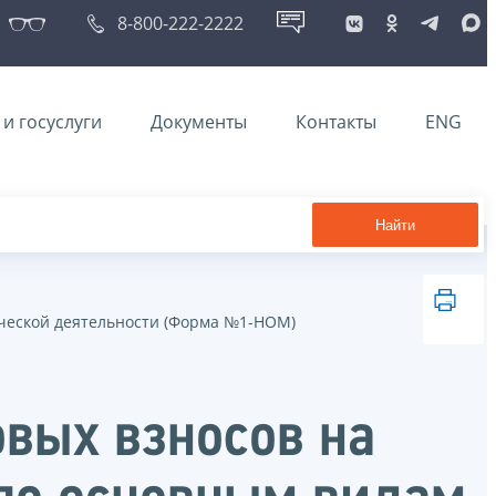
8-800-222-2222
и госуслуги
Документы
Контакты
ENG
Найти
ической деятельности (Форма №1-НОМ)
овых взносов на