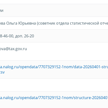
ии
ва Ольга Юрьевна (советник отдела статистической отч
98-46-00, доп. 26-20
ova@tax.gov.ru
ata.nalog.ru/opendata/7707329152-1nom/data-20260401-str
csv
ata.nalog.ru/opendata/7707329152-1nom/structure-2026040