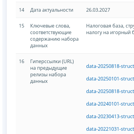
14
Дата актуальности
26.03.2027
15
Ключевые слова,
Налоговая база, ст
соответствующие
налогу на игорный 
содержанию набора
данных
16
Гиперссылки (URL)
data-20250818-struc
на предыдущие
релизы набора
data-20250101-struc
данных
data-20250818-struc
data-20240101-struc
data-20230413-struc
data-20221031-struc