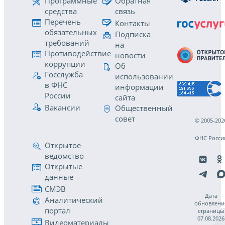
Программные
Обратная
средства
связь
Перечень
Контакты
обязательных
Подписка
требований
на
Противодействие
новости
коррупции
Об
Госслужба
использовании
в ФНС
информации
России
сайта
Вакансии
Общественный
совет
© 2005-202
ФНС Росси
Открытое
ведомство
Открытые
данные
СМЭВ
Дата
Аналитический
обновлени
портал
страницы
07.08.2026
Видеоматериалы