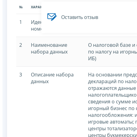
№
ХАРАКТЕРИСТИКА
ЗНАЧЕНИЕ ХАРАКТЕРИСТИК
Оставить отзыв
1
Идентификационный
7707329152-igornyy
номер
2
Наименование
О налоговой базе и
набора данных
по налогу на игорн
ИБ)
3
Описание набора
На основании пред
данных
деклараций по нало
отражаются данные 
налогоплательщиков
сведения о сумме и
игорный бизнес по
налогообложения: и
игровые автоматы;
центры тотализатор
центры букмекерски