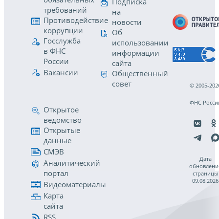
Подписка
требований
на
Противодействие
новости
коррупции
Об
Госслужба
использовании
в ФНС
информации
России
сайта
Вакансии
Общественный
совет
© 2005-202
ФНС Росси
Открытое
ведомство
Открытые
данные
СМЭВ
Дата
Аналитический
обновлени
портал
страницы
09.08.2026
Видеоматериалы
Карта
сайта
RSS