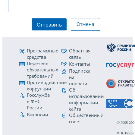
Отмена
Отправить
Программные
Обратная
средства
связь
Перечень
Контакты
обязательных
Подписка
требований
на
Противодействие
новости
коррупции
Об
Госслужба
использовании
в ФНС
информации
России
сайта
Вакансии
Общественный
совет
© 2005-202
ФНС Росси