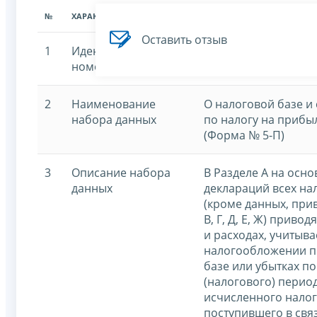
№
ХАРАКТЕРИСТИКА
ЗНАЧЕНИЕ ХАРАКТЕРИСТИК
Оставить отзыв
1
Идентификационный
7707329152-profitor
номер
2
Наименование
О налоговой базе и
набора данных
по налогу на прибы
(Форма № 5-П)
3
Описание набора
В Разделе А на осн
данных
деклараций всех н
(кроме данных, прив
В, Г, Д, Е, Ж) приво
и расходах, учитыв
налогообложении п
базе или убытках по
(налогового) период
исчисленного налог
поступившего в свя