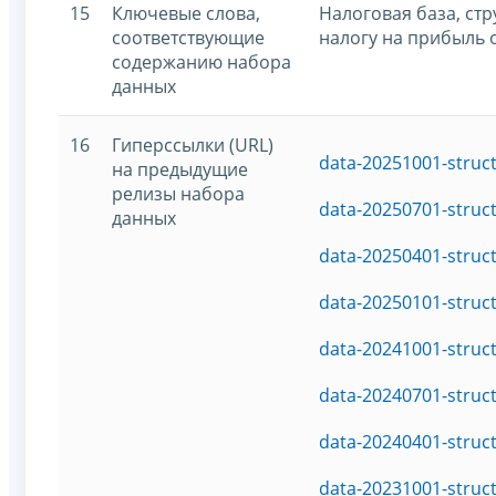
15
Ключевые слова,
Налоговая база, ст
соответствующие
налогу на прибыль 
содержанию набора
данных
16
Гиперссылки (URL)
data-20251001-struc
на предыдущие
релизы набора
data-20250701-struc
данных
data-20250401-struc
data-20250101-struc
data-20241001-struc
data-20240701-struc
data-20240401-struc
data-20231001-struc