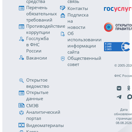
средства
связь
Перечень
Контакты
обязательных
Подписка
требований
на
Противодействие
новости
коррупции
Об
Госслужба
использовании
в ФНС
информации
России
сайта
Вакансии
Общественный
совет
© 2005-202
ФНС Росси
Открытое
ведомство
Открытые
данные
СМЭВ
Дата
Аналитический
обновлени
портал
страницы
08.08.2026
Видеоматериалы
Карта