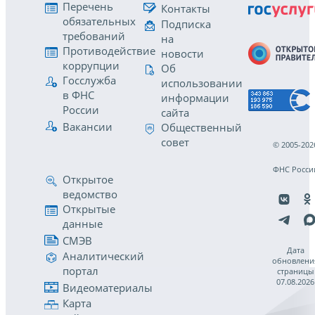
Перечень
Контакты
обязательных
Подписка
требований
на
Противодействие
новости
коррупции
Об
Госслужба
использовании
в ФНС
информации
России
сайта
Вакансии
Общественный
совет
© 2005-202
ФНС Росси
Открытое
ведомство
Открытые
данные
СМЭВ
Дата
Аналитический
обновлени
портал
страницы
07.08.2026
Видеоматериалы
Карта