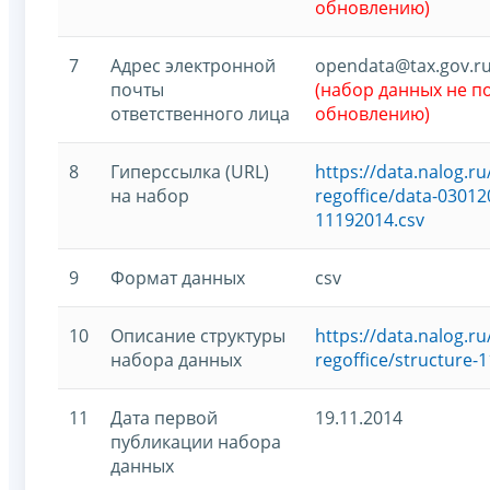
обновлению)
7
Адрес электронной
opendata@tax.gov.r
почты
(набор данных не 
ответственного лица
обновлению)
8
Гиперссылка (URL)
https://data.nalog.
на набор
regoffice/data-03012
11192014.csv
9
Формат данных
csv
10
Описание структуры
https://data.nalog.
набора данных
regoffice/structure-
11
Дата первой
19.11.2014
публикации набора
данных