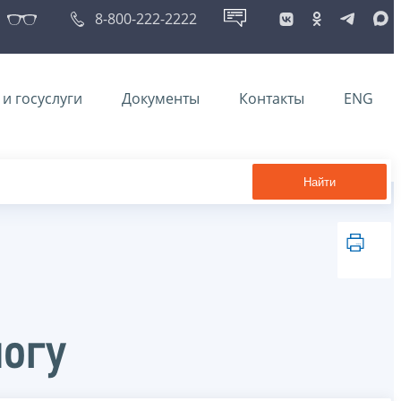
8-800-222-2222
и госуслуги
Документы
Контакты
ENG
Найти
логу