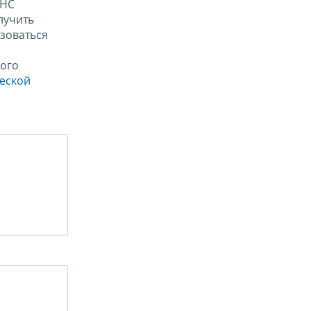
ФНС
лучить
зоваться
ого
ческой