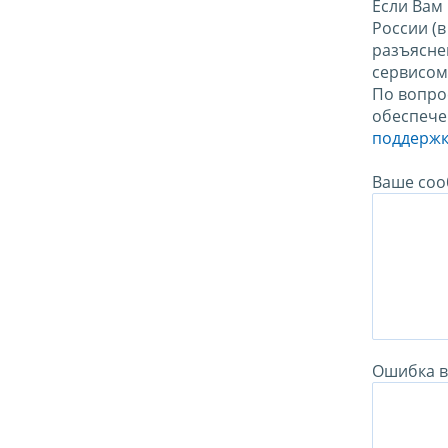
Если Вам
России (
разъясне
сервисо
По вопро
обеспече
поддержк
Ваше соо
Ошибка в 