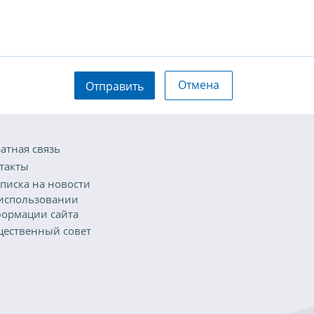
Отмена
Отправить
атная связь
такты
писка на новости
использовании
ормации сайта
ественный совет