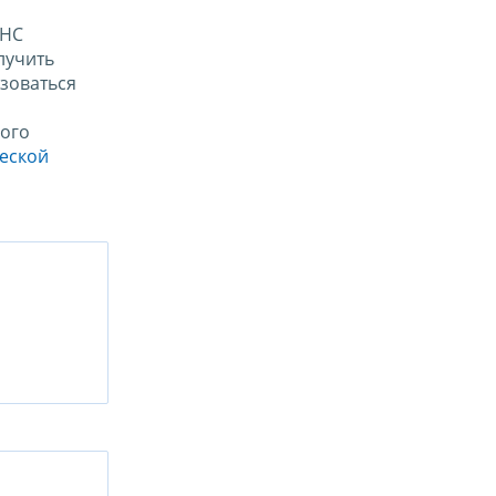
ФНС
лучить
зоваться
ого
ческой