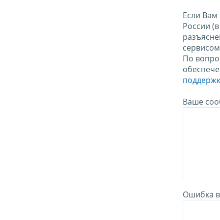
Если Вам
России (
разъясне
сервисо
По вопро
обеспече
поддержк
Ваше соо
Ошибка в 