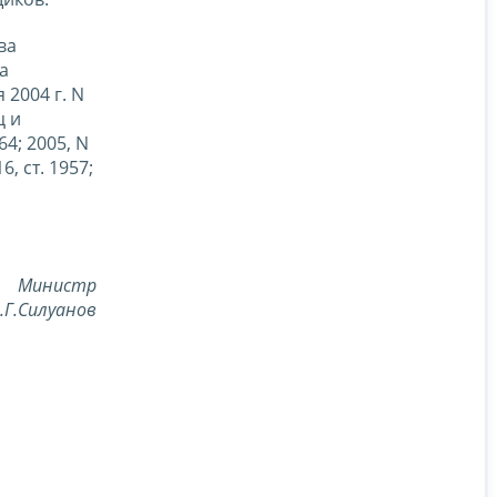
ва
а
2004 г. N
ц и
4; 2005, N
16, ст. 1957;
Министр
.Г.Силуанов