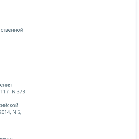
рственной
ления
1 г. N 373
сийской
2014, N 5,
я
щиков.