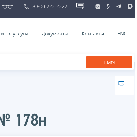
8-800-222-2222
и госуслуги
Документы
Контакты
ENG
Найти
 № 178н