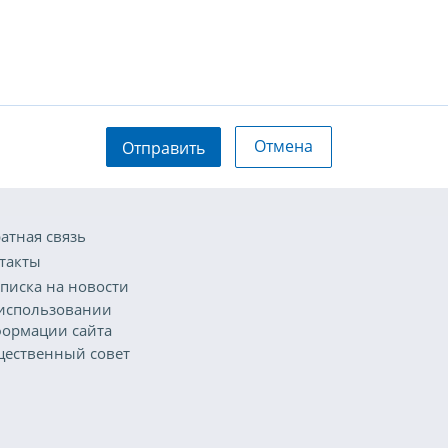
Отмена
Отправить
атная связь
такты
писка на новости
использовании
ормации сайта
ественный совет