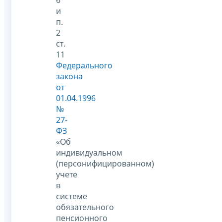
и
п.
2
ст.
11
Федерального
закона
от
01.04.1996
№
27-
ФЗ
«Об
индивидуальном
(персонифицированном)
учете
в
системе
обязательного
пенсионного