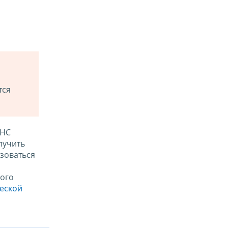
тся
ФНС
лучить
зоваться
ого
ческой