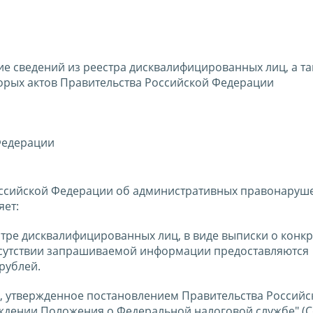
ие сведений из реестра дисквалифицированных лиц, а та
орых актов Правительства Российской Федерации
Федерации
 Российской Федерации об административных правонаруш
яет:
естре дисквалифицированных лиц, в виде выписки о конк
тсутствии запрашиваемой информации предоставляются
рублей.
, утвержденное постановлением Правительства Российс
ерждении Положения о Федеральной налоговой службе" (