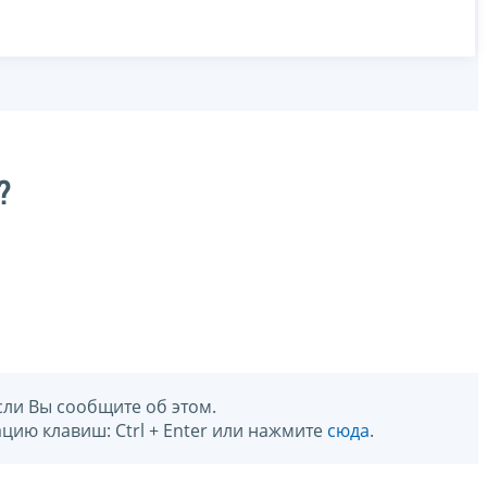
?
сли Вы сообщите об этом.
цию клавиш: Ctrl + Enter или нажмите
сюда
.