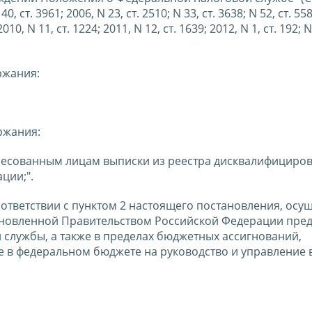
т. 3961; 2006, N 23, ст. 2510; N 33, ст. 3638; N 52, ст. 558
2010, N 11, ст. 1224; 2011, N 12, ст. 1639; 2012, N 1, ст. 192; N
ржания:
ржания:
ересованным лицам выписки из реестра дисквалифициро
ции;".
ответствии с пунктом 2 настоящего постановления, осу
ановленной Правительством Российской Федерации пре
службы, а также в пределах бюджетных ассигнований,
 в федеральном бюджете на руководство и управление 