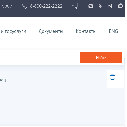
8-800-222-2222
и госуслуги
Документы
Контакты
ENG
Найти
лиц