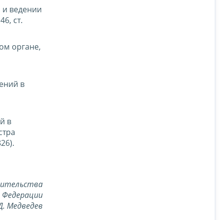
 и ведении
6, ст.
ом органе,
ений в
й в
стра
26).
вительства
й Федерации
Д. Медведев