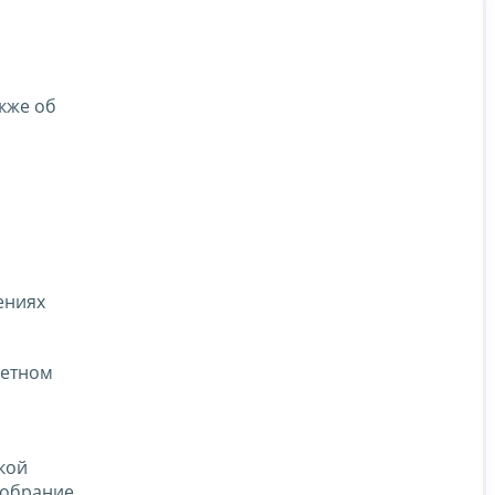
кже об
ениях
ретном
кой
Собрание