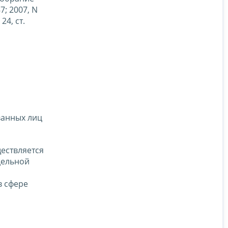
7; 2007, N
 24, ст.
ванных лиц
ществляется
дельной
в сфере