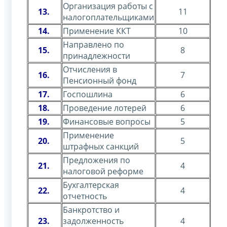
Организация работы с
13.
11
налогоплательщиками
14.
Применение ККТ
10
Направлено по
15.
8
принадлежности
Отчисления в
16.
7
Пенсионный фонд
17.
Госпошлина
6
18.
Проведение лотерей
6
19.
Финансовые вопросы
5
Применение
20.
5
штрафных санкций
Предложения по
21.
4
налоговой реформе
Бухгалтерская
22.
4
отчетность
Банкротство и
23.
задолженность
4