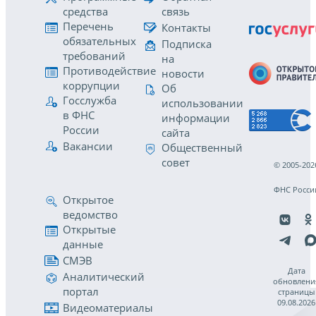
средства
связь
Перечень
Контакты
обязательных
Подписка
требований
на
Противодействие
новости
коррупции
Об
Госслужба
использовании
в ФНС
информации
России
сайта
Вакансии
Общественный
совет
© 2005-202
ФНС Росси
Открытое
ведомство
Открытые
данные
СМЭВ
Дата
Аналитический
обновлени
портал
страницы
09.08.2026
Видеоматериалы