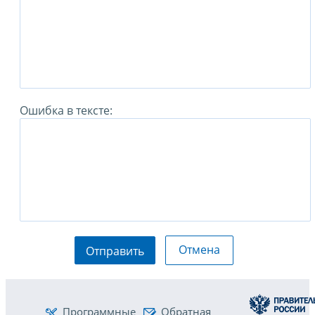
Ошибка в тексте:
Отмена
Отправить
Программные
Обратная