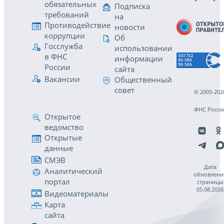
обязательных
Подписка
требований
на
Противодействие
новости
коррупции
Об
Госслужба
использовании
в ФНС
информации
России
сайта
Вакансии
Общественный
совет
© 2005-202
ФНС Росси
Открытое
ведомство
Открытые
данные
СМЭВ
Дата
Аналитический
обновлени
портал
страницы
05.08.2026
Видеоматериалы
Карта
сайта