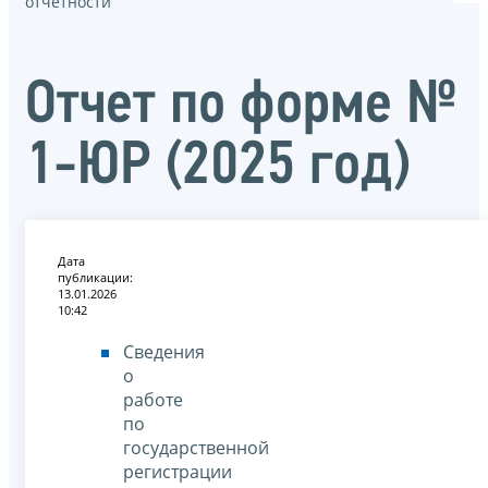
отчётности
Отчет по форме №
1-ЮР (2025 год)
Дата
публикации:
13.01.2026
10:42
Сведения
о
работе
по
государственной
регистрации