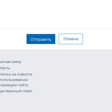
Отмена
Отправить
атная связь
такты
писка на новости
использовании
ормации сайта
ественный совет