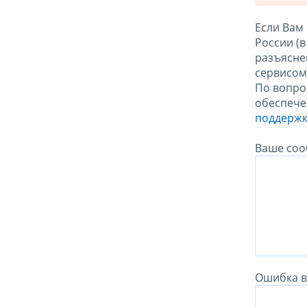
Если Вам
России (
разъясне
сервисо
По вопро
обеспече
поддержк
Ваше соо
Ошибка в 