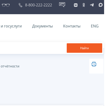
8-800-222-2222
и госуслуги
Документы
Контакты
ENG
Найти
 отчётности