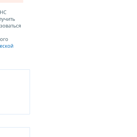
ФНС
лучить
зоваться
ого
ческой