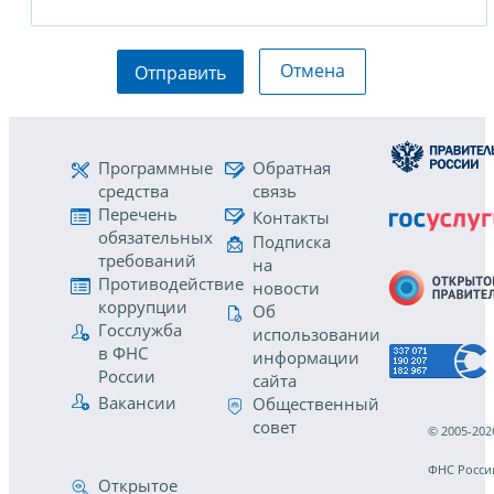
Отмена
Отправить
Программные
Обратная
средства
связь
Перечень
Контакты
обязательных
Подписка
требований
на
Противодействие
новости
коррупции
Об
Госслужба
использовании
в ФНС
информации
России
сайта
Вакансии
Общественный
совет
© 2005-202
ФНС Росси
Открытое