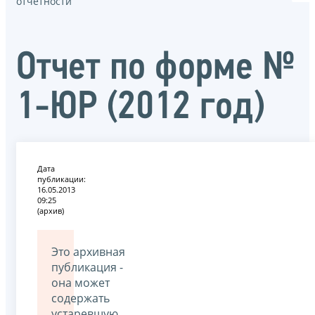
отчётности
Отчет по форме №
1-ЮР (2012 год)
Дата
публикации:
16.05.2013
09:25
(архив)
Это архивная
публикация -
она может
содержать
устаревшую