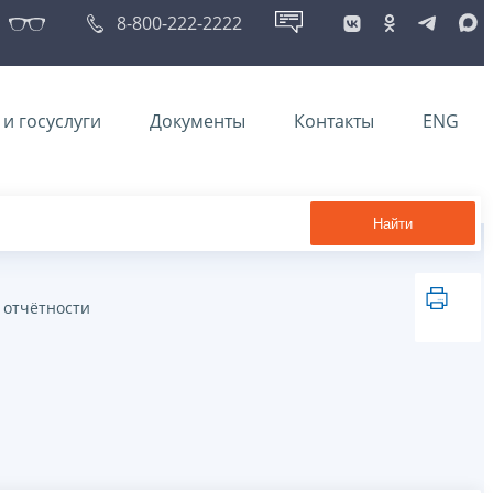
8-800-222-2222
и госуслуги
Документы
Контакты
ENG
Найти
 отчётности