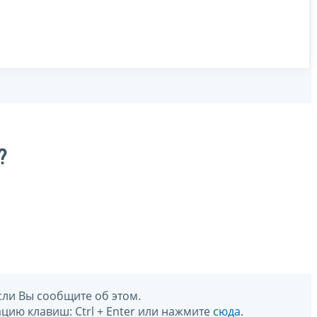
?
сли Вы сообщите об этом.
цию клавиш: Ctrl + Enter или нажмите
сюда
.