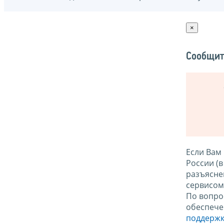
×
Сообщит
Если Вам
России (
разъясне
сервисо
По вопро
обеспече
поддержк