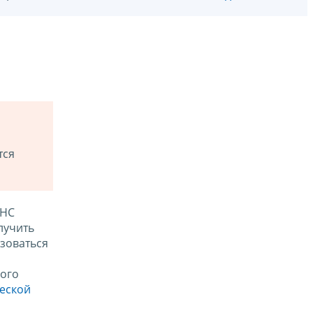
тся
ФНС
лучить
зоваться
ого
ческой