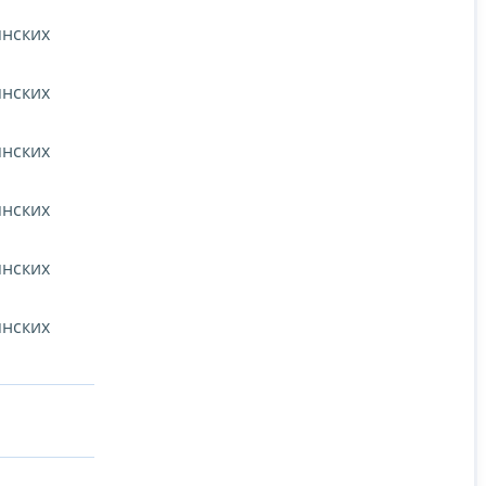
янских
янских
янских
янских
янских
янских