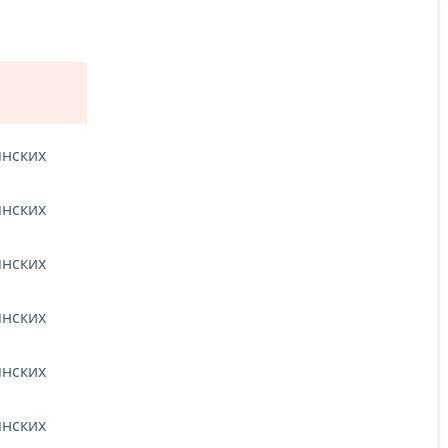
янских
янских
янских
янских
янских
янских