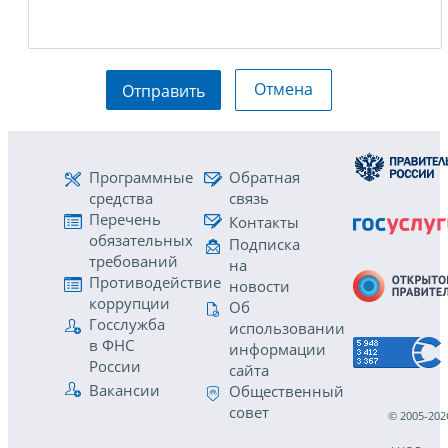
Отмена
Отправить
Программные
Обратная
средства
связь
Перечень
Контакты
обязательных
Подписка
требований
на
Противодействие
новости
коррупции
Об
Госслужба
использовании
в ФНС
информации
России
сайта
Вакансии
Общественный
совет
© 2005-202