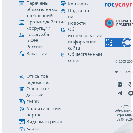
Перечень
Контакты
обязательных
Подписка
требований
на
Противодействие
новости
коррупции
Об
Госслужба
использовании
в ФНС
информации
России
сайта
Вакансии
Общественный
совет
© 2005-202
ФНС Росси
Открытое
ведомство
Открытые
данные
СМЭВ
Дата
Аналитический
обновлени
портал
страницы
29.04.2026
Видеоматериалы
Карта