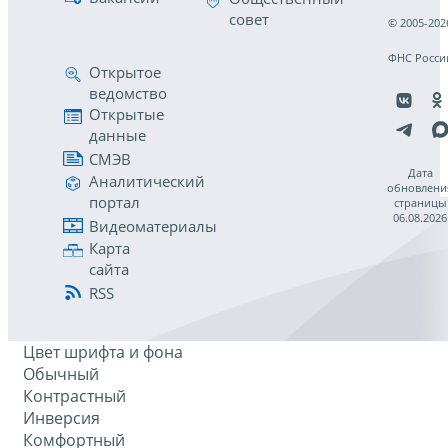
совет
© 2005-202
ФНС Росси
Открытое
ведомство
Открытые
данные
СМЭВ
Дата
Аналитический
обновлени
портал
страницы
06.08.2026
Видеоматериалы
Карта
сайта
RSS
Цвет шрифта и фона
Обычный
Контрастный
Инверсия
Комфортный