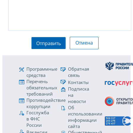
Отмена
Отправить
Программные
Обратная
средства
связь
Перечень
Контакты
обязательных
Подписка
требований
на
Противодействие
новости
коррупции
Об
Госслужба
использовании
в ФНС
информации
России
сайта
Вакансии
Общественный