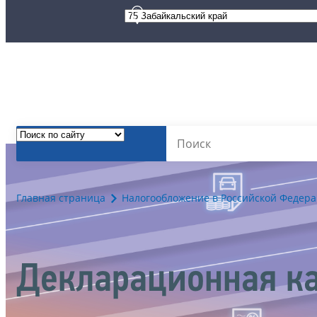
Главная страница
Налогообложение в Российской Федер
Декларационная к