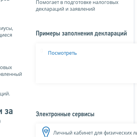
Помогает в подготовке налоговых
деклараций и заявлений
иусы,
Примеры заполнения деклараций
щиеся
Посмотреть
говых
новленный
ций.
и за
Электронные сервисы
о
Личный кабинет для физических л