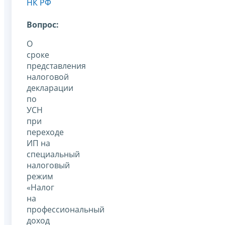
НК РФ
Вопрос:
О
сроке
представления
налоговой
декларации
по
УСН
при
переходе
ИП на
специальный
налоговый
режим
«Налог
на
профессиональный
доход