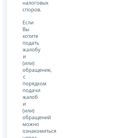
налоговых
споров.
Если
Вы
хотите
подать
жалобу
и
(или)
обращение,
с
порядком
подачи
жалоб
и
(или)
обращений
можно
ознакомиться
через