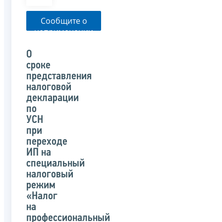
Сообщите о
неприменении
налоговым
органом
О
указанного
сроке
письма
представления
налоговой
декларации
по
УСН
при
переходе
ИП на
специальный
налоговый
режим
«Налог
на
профессиональный