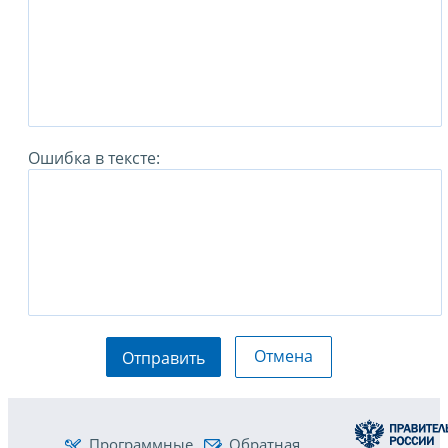
Ошибка в тексте:
Отмена
Отправить
Программные
Обратная