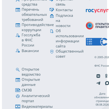
средства
связь
Перечень
Контакты
обязательных
Подписка
требований
на
Противодействие
новости
коррупции
Об
Госслужба
использовании
в ФНС
информации
России
сайта
Вакансии
Общественный
совет
© 2005-202
ФНС Росси
Открытое
ведомство
Открытые
данные
СМЭВ
Дата
Аналитический
обновлени
портал
страницы
08.08.2026
Видеоматериалы