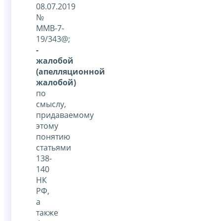
08.07.2019
№
ММВ-7-
19/343@;
-
жалобой
(апелляционной
жалобой)
по
смыслу,
придаваемому
этому
понятию
статьями
138-
140
НК
РФ,
а
также