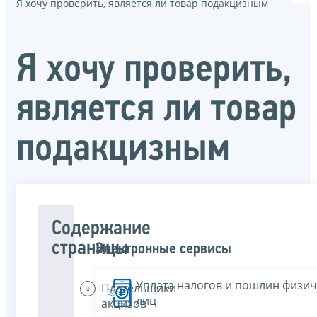
Я хочу проверить, является ли товар подакцизным
Я хочу проверить,
является ли товар
подакцизным
Содержание
страницы
Электронные сервисы
Уплата налогов и пошлин физич
Плательщики
лиц
акцизов