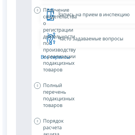
Получение
Запись на прием в инспекцию
свидетельства
о
регистрации
деятельности
Часто задаваемые вопросы
по
производству
и реализации
Все сервисы
подакцизных
товаров
Полный
перечень
подакцизных
товаров
Порядок
расчета
акциза