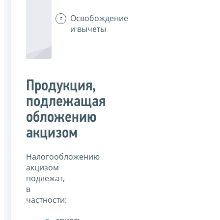
Освобождение
и вычеты
Продукция,
подлежащая
обложению
акцизом
Налогообложению
акцизом
подлежат,
в
частности: