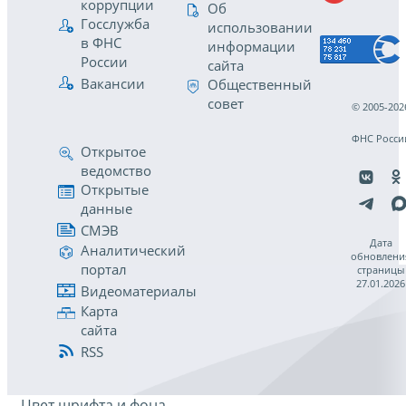
коррупции
Об
Госслужба
использовании
в ФНС
информации
России
сайта
Вакансии
Общественный
совет
© 2005-202
ФНС Росси
Открытое
ведомство
Открытые
данные
СМЭВ
Дата
Аналитический
обновлени
портал
страницы
27.01.2026
Видеоматериалы
Карта
сайта
RSS
Цвет шрифта и фона