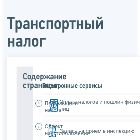
Транспортный
налог
Содержание
страницы
Электронные сервисы
Уплата налогов и пошлин физич
Плательщики
лиц
налога
Объект
Запись на прием в инспекцию
налогообложения