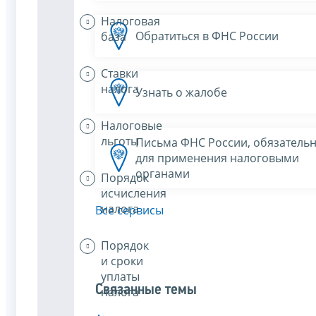
Налоговая
Обратиться в ФНС России
база
Ставки
налога
Узнать о жалобе
Налоговые
льготы
Письма ФНС России, обязатель
для применения налоговыми
органами
Порядок
исчисления
налога
Все сервисы
Порядок
и сроки
уплаты
Связанные темы
налога