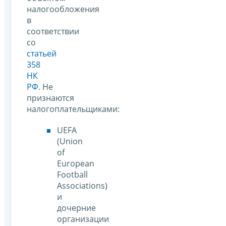
налогообложения
в
соответствии
со
статьей
358
НК
РФ
. Не
признаются
налогоплательщиками:
UEFA
(Union
of
European
Football
Associations)
и
дочерние
организации