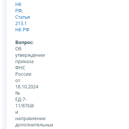
НК
РФ
,
Статья
213.1
НК РФ
Вопрос:
Об
утверждении
приказа
ФНС
России
от
18.10.2024
№
ЕД-7-
11/876@
и
направлении
дополнительных