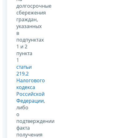
долгосрочные
сбережения
граждан,
указанных
в
подпунктах
1 и 2
пункта
1
статьи
219.2
Налогового
кодекса
Российской
Федерации
,
либо
о
подтверждении
факта
получения