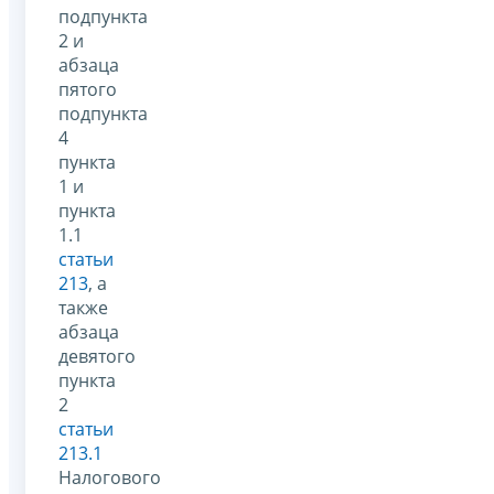
подпункта
2 и
абзаца
пятого
подпункта
4
пункта
1 и
пункта
1.1
статьи
213
, а
также
абзаца
девятого
пункта
2
статьи
213.1
Налогового