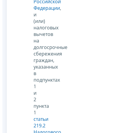
Российской
Федерации
,
и
(или)
налоговых
вычетов
на
долгосрочные
сбережения
граждан,
указанных
в
подпунктах
1
и
2
пункта
1
статьи
219.2
Налогового