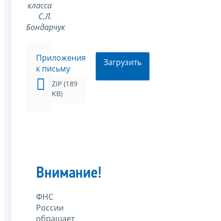
класса
С.Л.
Бондарчук
Приложения
Загрузить
к письму
ZIP (189
KB)
Внимание!
ФНС
России
обращает