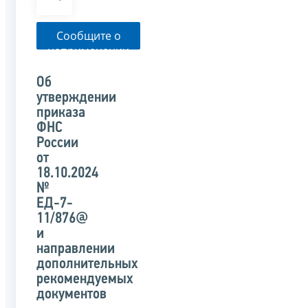
Сообщите о
неприменении
налоговым
органом
Об
указанного
утверждении
письма
приказа
ФНС
России
от
18.10.2024
№
ЕД-7-
11/876@
и
направлении
дополнительных
рекомендуемых
документов