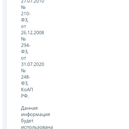
27.07.2010
№
210-
ФЗ,
от
26.12.2008
№
294-
ФЗ,
от
31.07.2020
№
248-
ФЗ,
КоАП
РФ.
Данная
информация
будет
использована