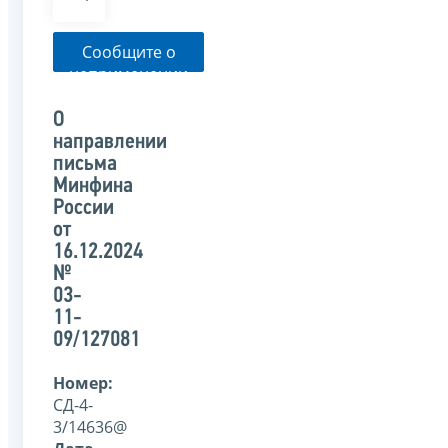
Сообщите о
неприменении
налоговым
органом
О
указанного
направлении
письма
письма
Минфина
России
от
16.12.2024
№
03-
11-
09/127081
Номер:
СД-4-
3/14636@