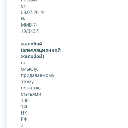
от
08.07.2019
№
ММВ-7-
19/343@;
-
жалобой
(апелляционной
жалобой)
по
смыслу,
придаваемому
этому
понятию
статьями
138-
140
НК
РФ,
а