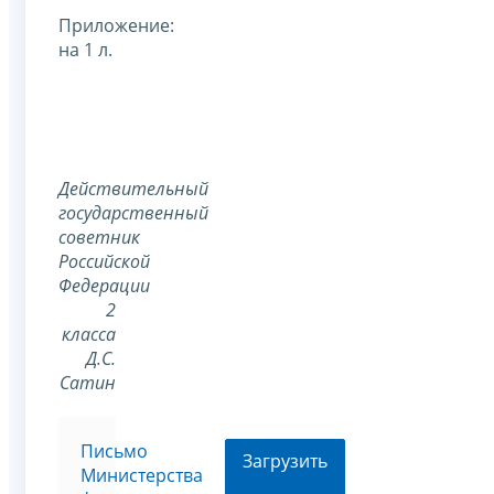
Приложение:
на 1 л.
Действительный
государственный
советник
Российской
Федерации
2
класса
Д.С.
Сатин
Письмо
Загрузить
Министерства