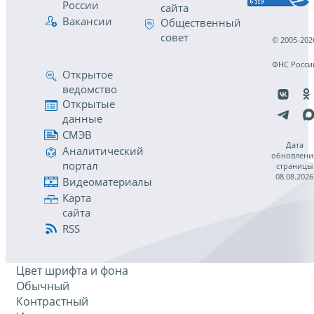
России
сайта
Вакансии
Общественный
совет
© 2005-202
ФНС Росси
Открытое
ведомство
Открытые
данные
СМЭВ
Дата
Аналитический
обновлени
портал
страницы
08.08.2026
Видеоматериалы
Карта
сайта
RSS
Цвет шрифта и фона
Обычный
Контрастный