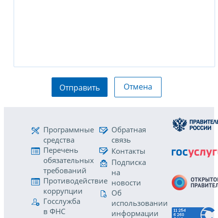
Отмена
Отправить
Программные
Обратная
средства
связь
Перечень
Контакты
обязательных
Подписка
требований
на
Противодействие
новости
коррупции
Об
Госслужба
использовании
в ФНС
информации