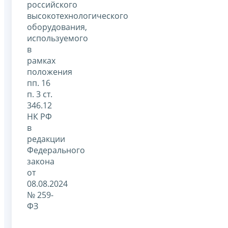
российского
высокотехнологического
оборудования,
используемого
в
рамках
положения
пп. 16
п. 3 ст.
346.12
НК РФ
в
редакции
Федерального
закона
от
08.08.2024
№ 259-
ФЗ